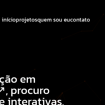
início
projetos
quem sou eu
contato
ação em
↗
, procuro
 interativas.