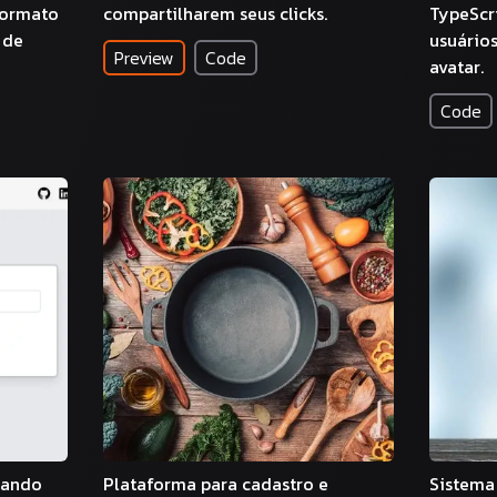
formato
compartilharem seus clicks.
TypeScr
 de
usuário
Preview
Code
avatar.
Code
zando
Plataforma para cadastro e
Sistema