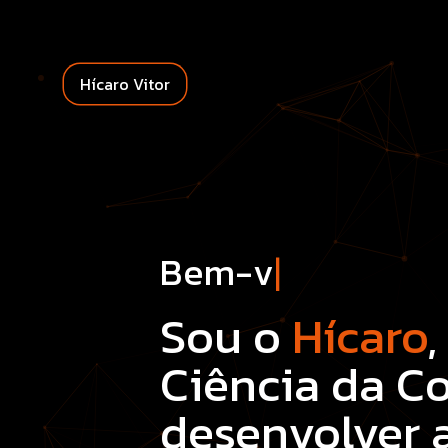
Hícaro Vitor
|
Bem-vindo!
Sou o
Hícaro
Ciência da 
desenvolver a